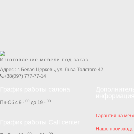
Изготовление мебели под заказ
Адрес :
г. Белая Церковь, ул. Льва Толстого 42
+38(097) 777-77-14
График работы салона
Дополнител
информаци
00
00
Пн-Сб с 9 -
до 19 -
Гарантия на меб
График работы Call center
Наше производс
00
00