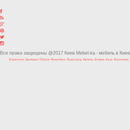
Все права защищены @2017 Киев Mebel-ka - мебель в Киев
Борисполь
Бровары
Обухов
Вишнёвое
Вышгород
Ирпень
Боярка
Буча
Васильков