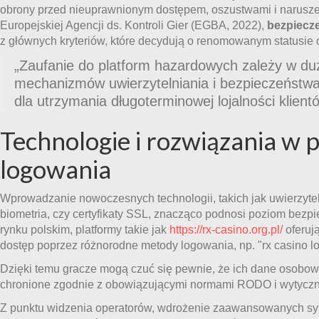
obrony przed nieuprawnionym dostępem, oszustwami i narusze
Europejskiej Agencji ds. Kontroli Gier (EGBA, 2022),
bezpiecz
z głównych kryteriów, które decydują o renomowanym statusie 
„Zaufanie do platform hazardowych zależy w du
mechanizmów uwierzytelniania i bezpieczeństwa
dla utrzymania długoterminowej lojalności klient
Technologie i rozwiązania w 
logowania
Wprowadzanie nowoczesnych technologii, takich jak uwierzyte
biometria, czy certyfikaty SSL, znacząco podnosi poziom bezp
rynku polskim, platformy takie jak
https://rx-casino.org.pl/
oferuj
dostęp poprzez różnorodne metody logowania, np. "rx casino l
Dzięki temu gracze mogą czuć się pewnie, że ich dane osobow
chronione zgodnie z obowiązującymi normami RODO i wytycz
Z punktu widzenia operatorów, wdrożenie zaawansowanych sy