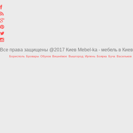
Все права защищены @2017 Киев Mebel-ka - мебель в Киев
Борисполь
Бровары
Обухов
Вишнёвое
Вышгород
Ирпень
Боярка
Буча
Васильков