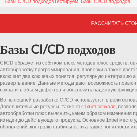
Базы CI/CD подходов
Тестируем
Базы CI/CD подходов
РАССЧИТАТЬ СТО
Базы CI/CD подходов
CI/CD образует из себя комплекс методов плюс средств, о
автообработку программирования, проверки а также доста
включает два ключевых понятия: регулярную интеграцию а
развертывание. Данные методы дают возможность повысить
сократить объем дефектов и обеспечить надежную функц
Во нынешней разработке CI/CD используется в роли основ
Дополнительные ресурсы, такие как
1хбет зеркало
, позвол
автообработки плюс выяснить, каким образом изменения 
из идеи до действующего продукта. Основное 1xbet место 
обновлений, контролю стабильности а также понятности ито