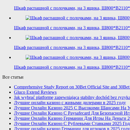
Шкаф распашной с полочками, на 3 ящика, Ш800*В2110*
Шкаф распашной с полочками, на 3 ящика, Ш800*В2110*Г
Шкаф распашной с полочками, на 3 ящика, Ш800*В2110*
Шкаф распашной с полочками, на 3 ящика, Ш800*В2110*
Все статьи
Comprehensive Study Report on 30Bet Official Site and 30Bet
Gluco Extend Reviews
Jak wybrać platformę zapewniającą stabilny dochód bez ryzyk
Лучшие онлайн казино с живыми дилерами в 2025 году
Лучшие Онлайн Казино 2025 С Высокими Шансами На У
Лучшие Онлайн Казино С Paysafecard Для Безопасной И
Лучшие Онлайн Казино Германии Для Игры На Деньги 2
Лучшие Онлайн Казино С Рублевыми Ставками 2025 Год
Лучшие онлайн казино Германии для игроков в 2025 году