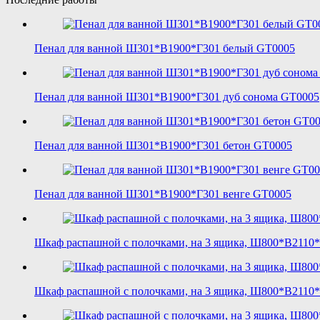
Пенал для ванной Ш301*В1900*Г301 белый GT0005
Пенал для ванной Ш301*В1900*Г301 дуб сонома GT0005
Пенал для ванной Ш301*В1900*Г301 бетон GT0005
Пенал для ванной Ш301*В1900*Г301 венге GT0005
Шкаф распашной с полочками, на 3 ящика, Ш800*В2110
Шкаф распашной с полочками, на 3 ящика, Ш800*В2110*