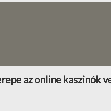
repe az online kaszinók 