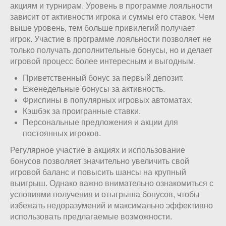
акциям и турнирам. Уровень в программе лояльности
зависит от активности игрока и суммы его ставок. Чем
выше уровень, тем больше привилегий получает
игрок. Участие в программе лояльности позволяет не
только получать дополнительные бонусы, но и делает
игровой процесс более интересным и выгодным.
Приветственный бонус за первый депозит.
Еженедельные бонусы за активность.
Фриспины в популярных игровых автоматах.
Кэшбэк за проигранные ставки.
Персональные предложения и акции для
постоянных игроков.
Регулярное участие в акциях и использование
бонусов позволяет значительно увеличить свой
игровой баланс и повысить шансы на крупный
выигрыш. Однако важно внимательно ознакомиться с
условиями получения и отыгрыша бонусов, чтобы
избежать недоразумений и максимально эффективно
использовать предлагаемые возможности.