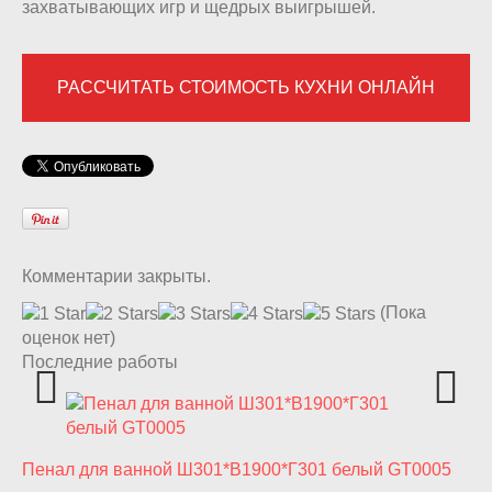
захватывающих игр и щедрых выигрышей.
РАССЧИТАТЬ СТОИМОСТЬ КУХНИ ОНЛАЙН
Комментарии закрыты.
(Пока
оценок нет)
Последние работы
01*В1900*Г301 белый GT0005
Пенал для ванной Ш301*В1