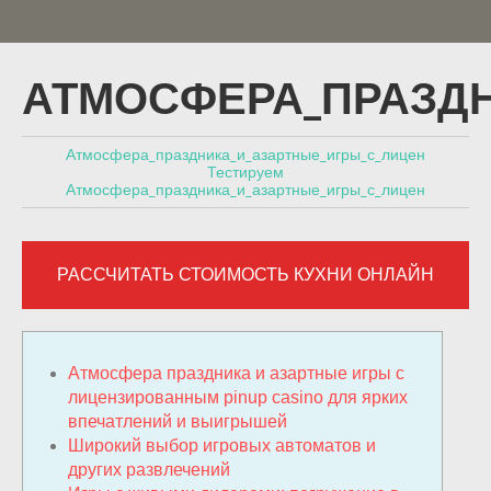
АТМОСФЕРА_ПРАЗДН
Атмосфера_праздника_и_азартные_игры_с_лицен
Тестируем
Атмосфера_праздника_и_азартные_игры_с_лицен
РАССЧИТАТЬ СТОИМОСТЬ КУХНИ ОНЛАЙН
Атмосфера праздника и азартные игры с
лицензированным pinup casino для ярких
впечатлений и выигрышей
Широкий выбор игровых автоматов и
других развлечений