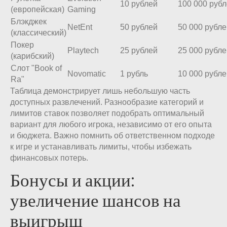
10 рублей
100 000 руб
(европейская)
Gaming
Блэкджек
NetEnt
50 рублей
50 000 рубле
(классический)
Покер
Playtech
25 рублей
25 000 рубле
(карибский)
Слот "Book of
Novomatic
1 рубль
10 000 рубле
Ra"
Таблица демонстрирует лишь небольшую часть
доступных развлечений. Разнообразие категорий и
лимитов ставок позволяет подобрать оптимальный
вариант для любого игрока, независимо от его опыта
и бюджета. Важно помнить об ответственном подходе
к игре и устанавливать лимиты, чтобы избежать
финансовых потерь.
Бонусы и акции:
увеличение шансов на
выигрыш