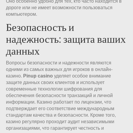
Оно особенно удобно для тех, кто часто находится в
дороге или не имеет возможности пользоваться
компьютером.
Безопасность и
надежность: защита ваших
данных
Вопросы безопасности и надежности являются
одними из самых важных для игроков в онлайн-
казино.
Pinup casino
уделяет особое внимание
защите данных своих клиентов и использует
современные технологии шифрования для
обеспечения безопасности транзакций и личной
информации. Казино работает по лицензии, что
подтверждает его соответствие международным
стандартам качества и безопасности. Кроме того,
казино регулярно проходит аудит независимыми
организациями, что гарантирует честность и