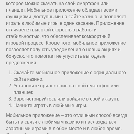
которое можно скачать на свой смартфон или
планшет. Мобильное приложение обладает всеми
функциями, доступными на сайте казино, и позволяет
играть в любимые игры в один касание. Приложение
отличается высокой скоростью работы и
стабильностью, что обеспечивает комфортный
игровой процесс. Кроме того, мобильное приложение
позволяет получать уведомления о новых акциях и
бонусах, что помогает не упустить выгодные
предложения.
Скачайте мобильное приложение с официального
сайта казино.
Установите приложение на свой смартфон или
планшет.
Зарегистрируйтесь или войдите в свой аккаунт.
Начните играть в любимые игры.
Мобильное приложение – это отличный способ всегда
быть на связи с любимым казино и наслаждаться
азартными играми в любом месте и в любое время.