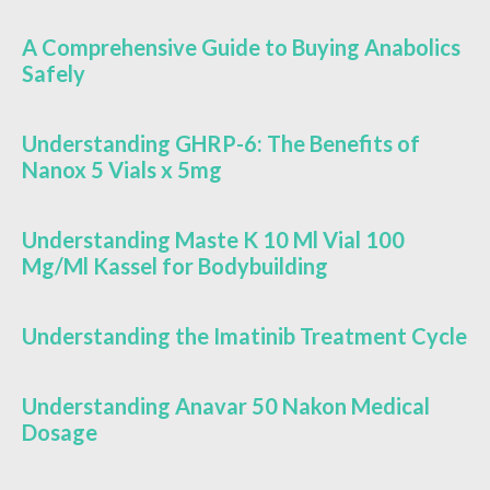
A Comprehensive Guide to Buying Anabolics
Safely
Understanding GHRP-6: The Benefits of
Nanox 5 Vials x 5mg
Understanding Maste K 10 Ml Vial 100
Mg/Ml Kassel for Bodybuilding
Understanding the Imatinib Treatment Cycle
Understanding Anavar 50 Nakon Medical
Dosage