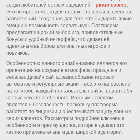
среди любителей острых ощущений –
pinup casino
.
Это не просто место для ставок, это целая вселенная
развлечений, созданная для того, чтобы дарить яркие
эмоции и возможность сорвать куш. Платформа
предлагает широкий выбор игр, привлекательные
бонусы и удобный интерфейс, что делает её
идеальным выбором для опытных игроков и
новичков.
Особенностью данного онлайн-казино является его
ориентация на создание атмосферы праздника и
веселья. Дизайн сайта, разнообразие игровых
автоматов и регулярные акции – всё это направлено
на то, чтобы каждый пользователь почувствовал себя
частью чего-то особенного. Важным аспектом
является и безопасность, поскольку платформа
работает по лицензии и обеспечивает защиту данных
своих клиентов. Рассмотрим подробнее ключевые
особенности и преимущества, которые делают это
казино привлекательным для широкой аудитории.