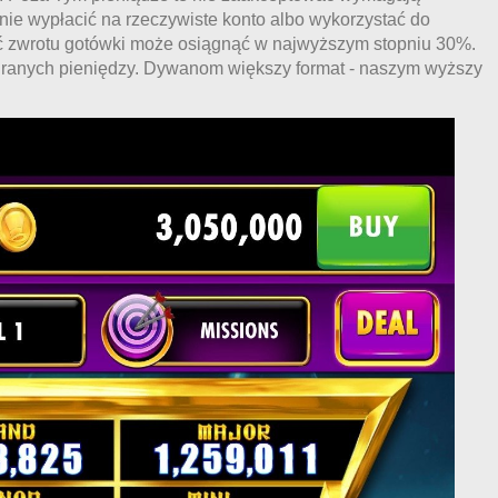
nie wypłacić na rzeczywiste konto albo wykorzystać do
ść zwrotu gotówki może osiągnąć w najwyższym stopniu 30%.
egranych pieniędzy. Dywanom większy format - naszym wyższy