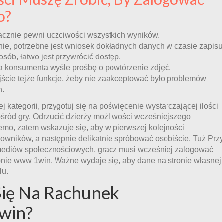
o?
acznie pewni uczciwości wszystkich wyników.
ie, potrzebne jest wniosek dokładnych danych w czasie zapisu
ób, łatwo jest przywrócić dostęp.
konsumenta wyśle prośbę o powtórzenie zdjęć.
jście tejże funkcje, żeby nie zaakceptować było problemów
h.
ej kategorii, przygotuj się na poświęcenie wystarczającej ilości
śród gry. Odrzucić dzierży możliwości wcześniejszego
mo, zatem wskazuje się, aby w pierwszej kolejności
owników, a następnie delikatnie spróbować osobiście. Tuż Prz
mediów społecznościowych, gracz musi wcześniej zalogować
onie www 1win. Ważne wydaje się, aby dane na stronie własnej
lu.
Się Na Rachunek
1win?