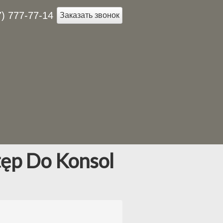
7) 777-77-14
Заказать звонок
tęp Do Konsol