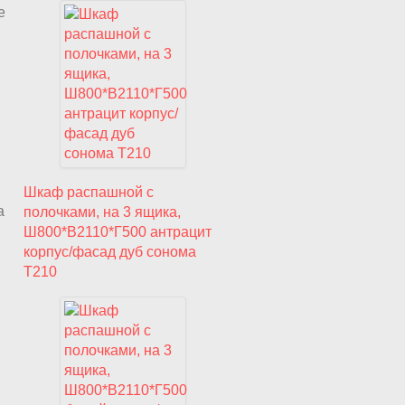
e
Шкаф распашной с
a
полочками, на 3 ящика,
Ш800*В2110*Г500 антрацит
корпус/фасад дуб сонома
T210