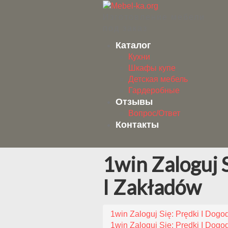
Изготовление мебели
под заказ
Каталог
Кухни
Шкафы купе
Детская мебель
Гардеробные
Отзывы
Вопрос/Ответ
Контакты
1win Zaloguj 
I Zakładów
1win Zaloguj Się: Prędki I Dog
1win Zaloguj Się: Prędki I Dog