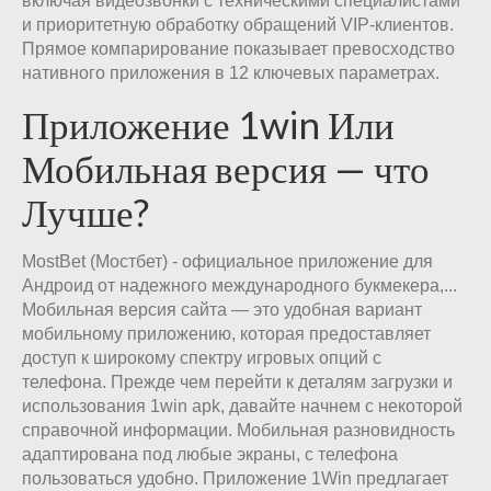
включая видеозвонки с техническими специалистами
и приоритетную обработку обращений VIP-клиентов.
Прямое компарирование показывает превосходство
нативного приложения в 12 ключевых параметрах.
Приложение 1win Или
Мобильная версия — что
Лучше?
MostBet (Мостбет) - официальное приложение для
Андроид от надежного международного букмекера,...
Мобильная версия сайта — это удобная вариант
мобильному приложению, которая предоставляет
доступ к широкому спектру игровых опций с
телефона. Прежде чем перейти к деталям загрузки и
использования 1win apk, давайте начнем с некоторой
справочной информации. Мобильная разновидность
адаптирована под любые экраны, с телефона
пользоваться удобно. Приложение 1Win предлагает