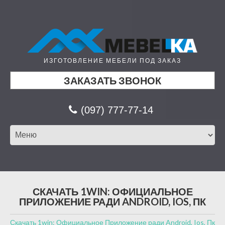
ИЗГОТОВЛЕНИЕ МЕБЕЛИ ПОД ЗАКАЗ
ЗАКАЗАТЬ ЗВОНОК
(097) 777-77-14
СКАЧАТЬ 1WIN: ОФИЦИАЛЬНОЕ
ПРИЛОЖЕНИЕ РАДИ ANDROID, IOS, ПК
Скачать 1win: Официальное Приложение ради Android, Ios, Пк