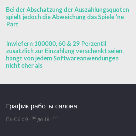
Bei der Abschatzung der Auszahlungsquoten
spielt jedoch die Abweichung das Spiele ‘ne
Part
Inwiefern 100000, 60 & 29 Perzentil
zusatzlich zur Einzahlung verschenkt seien,
hangt von jedem Softwareanwendungen
nicht eher als
График работы салона
00
00
Пн-Сб с 9 -
до 19 -