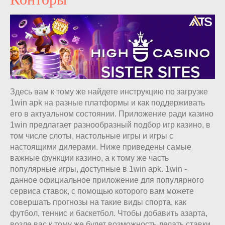
Здесь вам к тому же найдете инструкцию по загрузке
1win apk на разные платформы и как поддерживать
его в актуальном состоянии. Приложение ради казино
1win предлагает разнообразный подбор игр казино, в
том числе слоты, настольные игры и игры с
настоящими дилерами. Ниже приведены самые
важные функции казино, а к тому же часть
популярные игры, доступные в 1win apk. 1win -
данное официальное приложение для популярного
сервиса ставок, с помощью которого вам можете
совершать прогнозы на такие виды спорта, как
футбол, теннис и баскетбол. Чтобы добавить азарта,
возле вас к тому же будет возможность делать ставки