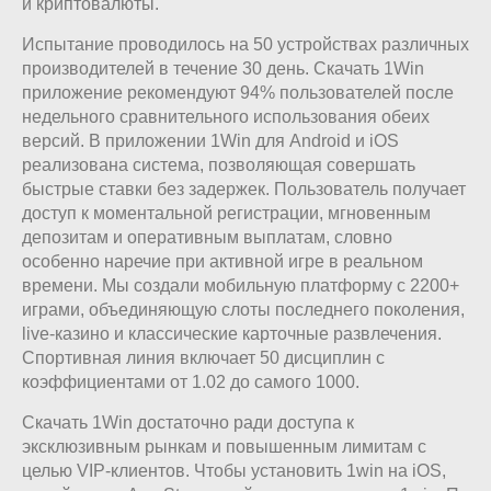
и криптовалюты.
Испытание проводилось на 50 устройствах различных
производителей в течение 30 день. Скачать 1Win
приложение рекомендуют 94% пользователей после
недельного сравнительного использования обеих
версий. В приложении 1Win для Android и iOS
реализована система, позволяющая совершать
быстрые ставки без задержек. Пользователь получает
доступ к моментальной регистрации, мгновенным
депозитам и оперативным выплатам, словно
особенно наречие при активной игре в реальном
времени. Мы создали мобильную платформу с 2200+
играми, объединяющую слоты последнего поколения,
live-казино и классические карточные развлечения.
Спортивная линия включает 50 дисциплин с
коэффициентами от 1.02 до самого 1000.
Скачать 1Win достаточно ради доступа к
эксклюзивным рынкам и повышенным лимитам с
целью VIP-клиентов. Чтобы установить 1win на iOS,