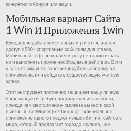
конкретного бонуса или акции.
Мобильная вариант Сайта
1 Win И Приложения 1win
Ежедневно добавляется новых игр и открывается
доступ к 500+ спортивным событиям для ставок.
Мобильный софт позволяет игроку не только играть,
но и выполнять прочие необходимые действия. Если
у вас нет аккаунта, зарегистрируйтесь напрямую в
приложении, или войдите в существующую учетную
запись.
Этот инструмент постоянно защищает вашу личную
информацию и требует подтверждения личности,
прежде чем местоимение- сможете вывести свой
выигрыш. BetWinner (БетВиннер) - официальное
приложение одного предлог лучших беттинг сайтов в
мире, который предлагает гораздо крупнее, чем
просто ставки на спорт.... Приложение предлагает