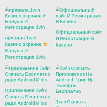
Официальный сайт
правила 1win
И Регистрация В
Казино окраина
Казино
Бонусы И
Регистрация 1vin
Приложение 1win:
Скачать Бесплатно
1win Скачать
ради Android И Ios