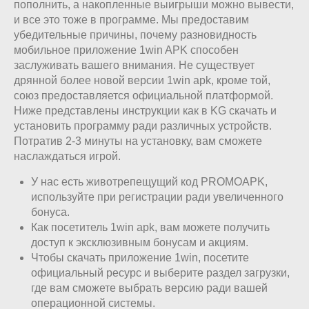
пополнить, а накопленные выигрыши можно вывести,
и все это тоже в программе. Мы предоставим
убедительные причины, почему разновидность
мобильное приложение 1win APK способен
заслуживать вашего внимания. Не существует
дрянной более новой версии 1win apk, кроме той,
союз предоставляется официальной платформой.
Ниже представлены инструкции как в KG скачать и
установить программу ради различных устройств.
Потратив 2-3 минуты на установку, вам сможете
наслаждаться игрой.
У нас есть животрепещущий код PROMOAPK,
используйте при регистрации ради увеличенного
бонуса.
Как посетитель 1win apk, вам можете получить
доступ к эксклюзивным бонусам и акциям.
Чтобы скачать приложение 1win, посетите
официальный ресурс и выберите раздел загрузки,
где вам сможете выбрать версию ради вашей
операционной системы.