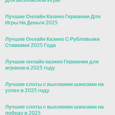
Лучшие Онлайн Казино Германии Для
Игры На Деньги 2025
Лучшие Онлайн Казино С Рублевыми
Ставками 2025 Года
Лучшие онлайн казино Германии для
игроков в 2025 году
Лучшие слоты с высокими шансами на
успех в 2025 году
Лучшие слоты с высокими шансами на
победу в 2025