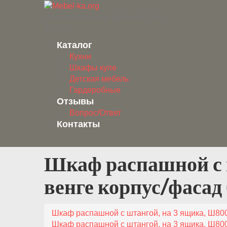
Изготовление мебели под
заказ
Каталог
Кухни
Шкафы купе
Детская мебель
Гардеробные
Отзывы
Вопрос/Ответ
Контакты
Шкаф распашной с 
венге корпус/фасад
Шкаф распашной с штангой, на 3 ящика, Ш80
Шкаф распашной с штангой, на 3 ящика, Ш80