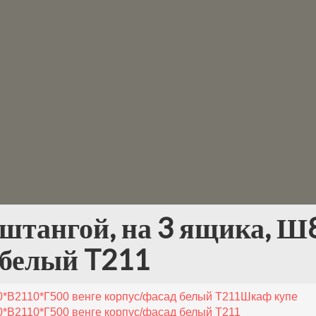
штангой, на 3 ящика, 
 белый T211
0*В2110*Г500 венге корпус/фасад белый T211
Шкаф купе
0*В2110*Г500 венге корпус/фасад белый T211