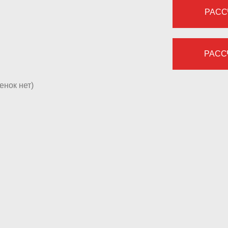
РАСС
РАСС
енок нет)