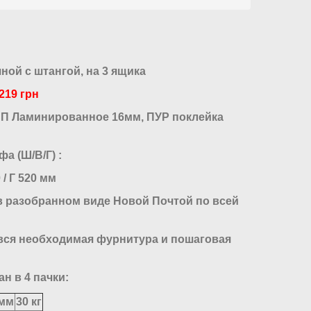
ой с штангой, на 3 ящика
219 грн
СП Ламинированное 16мм, ПУР поклейка
а (Ш/В/Г) :
 / Г 520 мм
 разобранном виде Новой Почтой по всей
вся необходимая фурнитура и пошаговая
н в 4 пачки:
 мм
30 кг