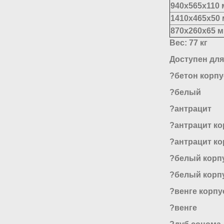
940x565x110
1410x465x50
870x260x65 
Вес: 77 кг
Доступен для 
?бетон корп
?белый
?антрацит
?антрацит к
?антрацит ко
?белый корп
?белый корп
?венге корпу
?венге