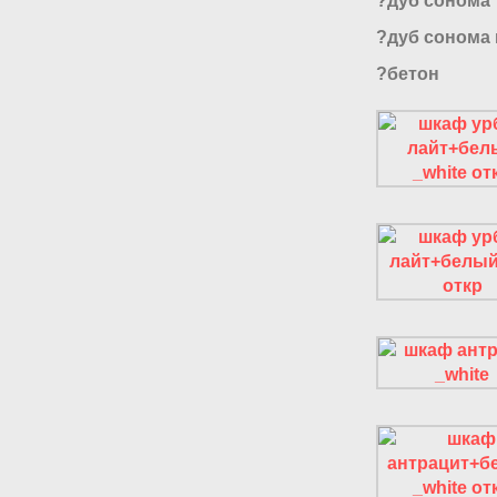
?дуб сонома
?дуб сонома
?бетон