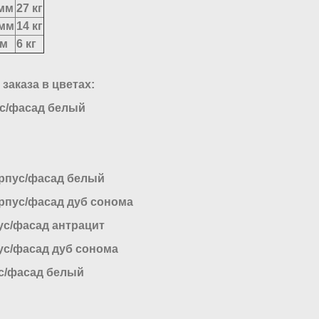
 мм
27 кг
 мм
14 кг
мм
6 кг
заказа в цветах:
ус/фасад белый
орпус/фасад белый
рпус/фасад дуб сонома
ус/фасад антрацит
ус/фасад дуб сонома
с/фасад белый