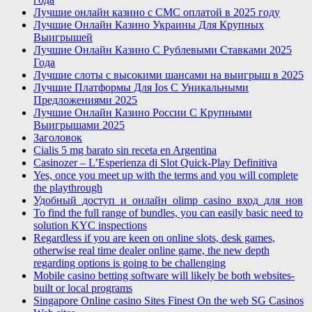
Лучшие онлайн казино с СМС оплатой в 2025 году
Лучшие Онлайн Казино Украины Для Крупных
Выигрышей
Лучшие Онлайн Казино С Рублевыми Ставками 2025
Года
Лучшие слоты с высокими шансами на выигрыш в 2025
Лучшие Платформы Для Ios С Уникальными
Предложениями 2025
Лучшие Онлайн Казино России С Крупными
Выигрышами 2025
Заголовок
Cialis 5 mg barato sin receta en Argentina
Casinozer – L’Esperienza di Slot Quick‑Play Definitiva
Yes, once you meet up with the terms and you will complete
the playthrough
Удобный_доступ_и_онлайн_olimp_casino_вход_для_нов
To find the full range of bundles, you can easily basic need to
solution KYC inspections
Regardless if you are keen on online slots, desk games,
otherwise real time dealer online game, the new depth
regarding options is going to be challenging
Mobile casino betting software will likely be both websites-
built or local programs
Singapore Online casino Sites Finest On the web SG Casinos