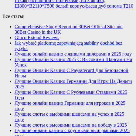
Шкаф распашной с полочками, на 3 ящика,
Ш800*В2110*Г500 белый корпус/фасад дуб сонома T210
Все статьи
Comprehensive Study Report on 30Bet Official Site and
30Bet Casino in the UK
Gluco Extend Reviews
Jak wybrać platformę zapewniającą stabilny dochód bez
ryzyka
Лучшие онлайн казино с живыми дилерами в 2025 году
Лучшие Онлайн Казино 2025 С Высокими Шансами На
Успех
Лучшие Онлайн Казино С Paysafecard Для Безопасной
Игры
Лучшие Онлайн Казино Германии Для Игры На Деньги
2025
Лучшие Онлайн Казино С Рублевыми Ставками 2025
Года
Лучшие онлайн казино Германии для игроков в 2025
году
Лучшие слоты с высокими шансами на успех в 2025
году
Лучшие слоты с высокими шансами на победу в 2025
Лучшие онлайн казино с крупными выигрышами 2025
года