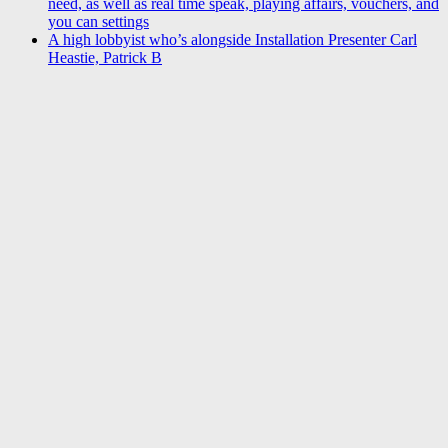
need, as well as real time speak, playing affairs, vouchers, and
you can settings
A high lobbyist who’s alongside Installation Presenter Carl
Heastie, Patrick B