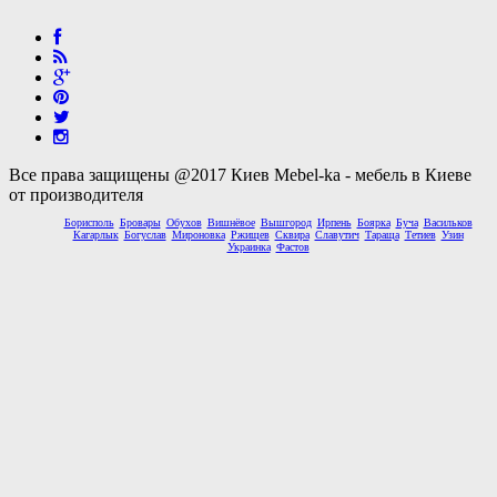
Все права защищены @2017 Киев Mebel-ka - мебель в Киеве
от производителя
Борисполь
Бровары
Обухов
Вишнёвое
Вышгород
Ирпень
Боярка
Буча
Васильков
Кагарлык
Богуслав
Мироновка
Ржищев
Сквира
Славутич
Тараща
Тетиев
Узин
Украинка
Фастов