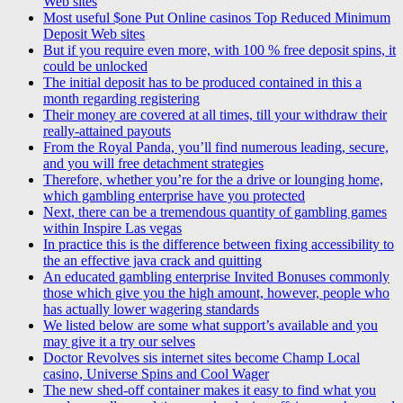
Web sites
Most useful $one Put Online casinos Top Reduced Minimum
Deposit Web sites
But if you require even more, with 100 % free deposit spins, it
could be unlocked
The initial deposit has to be produced contained in this a
month regarding registering
Their money are covered at all times, till your withdraw their
really-attained payouts
From the Royal Panda, you’ll find numerous leading, secure,
and you will free detachment strategies
Therefore, whether you’re for the a drive or lounging home,
which gambling enterprise have you protected
Next, there can be a tremendous quantity of gambling games
within Inspire Las vegas
In practice this is the difference between fixing accessibility to
the an effective java crack and quitting
An educated gambling enterprise Invited Bonuses commonly
those which give you the high amount, however, people who
has actually lower wagering standards
We listed below are some what support’s available and you
may give it a try our selves
Doctor Revolves sis internet sites become Champ Local
casino, Universe Spins and Cool Wager
The new shed-off container makes it easy to find what you