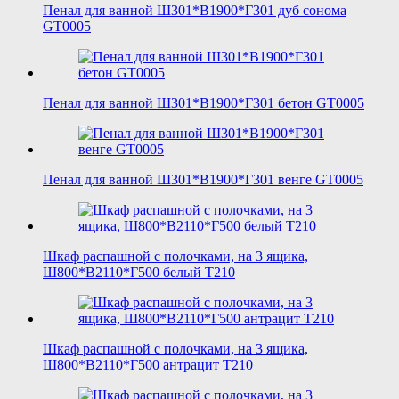
Пенал для ванной Ш301*В1900*Г301 дуб сонома
GT0005
Пенал для ванной Ш301*В1900*Г301 бетон GT0005
Пенал для ванной Ш301*В1900*Г301 венге GT0005
Шкаф распашной с полочками, на 3 ящика,
Ш800*В2110*Г500 белый T210
Шкаф распашной с полочками, на 3 ящика,
Ш800*В2110*Г500 антрацит T210