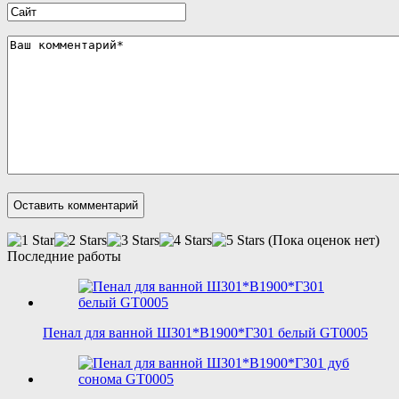
(Пока оценок нет)
Последние работы
Пенал для ванной Ш301*В1900*Г301 белый GT0005