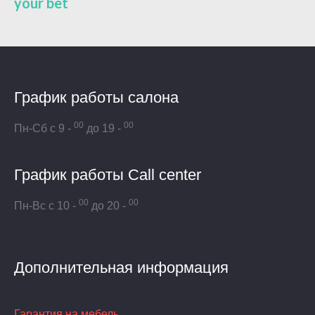
your bet
График работы салона
00
00
Пн-Сб с 9 -
до 19 -
График работы Call center
00
00
Пн-Вс с 10 -
до 20 -
Дополнительная информация
Гарантия на мебель