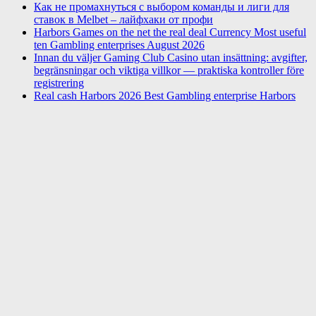
Как не промахнуться с выбором команды и лиги для
ставок в Melbet – лайфхаки от профи
Harbors Games on the net the real deal Currency Most useful
ten Gambling enterprises August 2026
Innan du väljer Gaming Club Casino utan insättning: avgifter,
begränsningar och viktiga villkor — praktiska kontroller före
registrering
Real cash Harbors 2026 Best Gambling enterprise Harbors