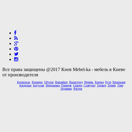
Все права защищены @2017 Киев Mebel-ka - мебель в Киеве
от производителя
Борисполь
Бровары
Обухов
Вишнёвое
Вышгород
Ирпень
Боярка
Буча
Васильков
Кагарлык
Богуслав
Мироновка
Ржищев
Сквира
Славутич
Тараща
Тетиев
Узин
Украинка
Фастов