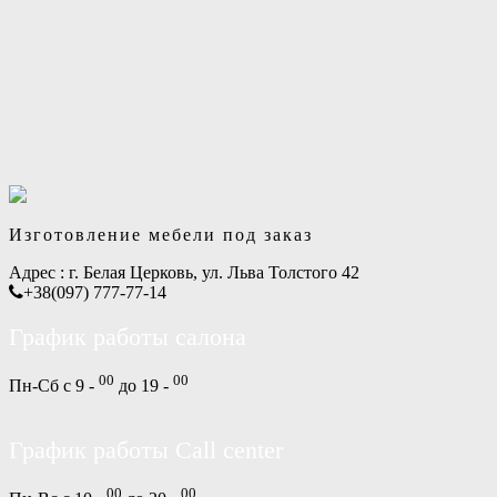
Изготовление мебели под заказ
Адрес :
г. Белая Церковь, ул. Льва Толстого 42
+38(097) 777-77-14
График работы салона
00
00
Пн-Сб с 9 -
до 19 -
График работы Call center
00
00