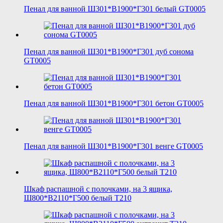
Пенал для ванной Ш301*В1900*Г301 белый GT0005
Пенал для ванной Ш301*В1900*Г301 дуб сонома
GT0005
Пенал для ванной Ш301*В1900*Г301 бетон GT0005
Пенал для ванной Ш301*В1900*Г301 венге GT0005
Шкаф распашной с полочками, на 3 ящика,
Ш800*В2110*Г500 белый T210