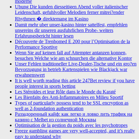
moderne
Ubung Die kunden diesseitigen Abend voller italienischer
Leidenschaft, gefuhlvoller Melodien ferner mitrei?ender
Rhythmen � direktemang im Kasino
Damit mehr uber unser-kasino hinter sattelfest, empfehlen
unsereins dir unseren ausfuhrlichen Probe- weiters
Erfahrungsbericht hinter lesen
Découverte de Trenbomed E 200 pour l’Optimisation de la
Performance Sportive
Wenn Sie auf keinen fall auf Attempter antanzen konnen,
besuchen Welche wie am schnurchen die alternative Kontor
Unser Fehlen traditioneller Live-Dealer-Tische und ein gro?en
Bevorzugung in betrieb Kartenspielen wie Blackjack war
erwahnenswert
It is well worth reading this article 247Bet review if you have
people interest in sports betting
Les Stéroïdes et leur Rôle dans le Monde du Karaté
Les Bienfaits des Anti-Inflammatoires en Milieu Sportif
Types of particularly possess tend to be SSL encryption as
well as 2-foundation authentication
Раззадоренный кайф: как легко и ловко лить трафик на
казино с Melbet из солнечной Москвы
Optimisation de la gestion du poids avec les psychotropes
Freeze gambling games are very well-accepted, and it’s really
easy to understand why