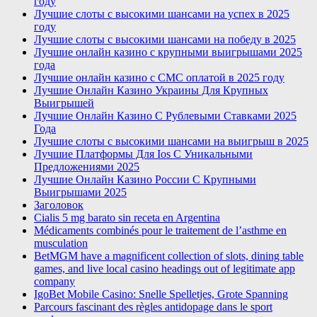
году
Лучшие слоты с высокими шансами на успех в 2025
году
Лучшие слоты с высокими шансами на победу в 2025
Лучшие онлайн казино с крупными выигрышами 2025
года
Лучшие онлайн казино с СМС оплатой в 2025 году
Лучшие Онлайн Казино Украины Для Крупных
Выигрышей
Лучшие Онлайн Казино С Рублевыми Ставками 2025
Года
Лучшие слоты с высокими шансами на выигрыш в 2025
Лучшие Платформы Для Ios С Уникальными
Предложениями 2025
Лучшие Онлайн Казино России С Крупными
Выигрышами 2025
Заголовок
Cialis 5 mg barato sin receta en Argentina
Médicaments combinés pour le traitement de l’asthme en
musculation
BetMGM have a magnificent collection of slots, dining table
games, and live local casino headings out of legitimate app
company
IgoBet Mobile Casino: Snelle Spelletjes, Grote Spanning
Parcours fascinant des règles antidopage dans le sport