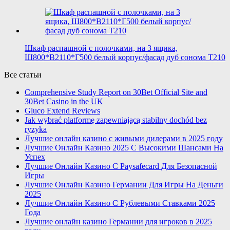
Шкаф распашной с полочками, на 3 ящика,
Ш800*В2110*Г500 белый корпус/фасад дуб сонома T210
Все статьи
Comprehensive Study Report on 30Bet Official Site and
30Bet Casino in the UK
Gluco Extend Reviews
Jak wybrać platformę zapewniającą stabilny dochód bez
ryzyka
Лучшие онлайн казино с живыми дилерами в 2025 году
Лучшие Онлайн Казино 2025 С Высокими Шансами На
Успех
Лучшие Онлайн Казино С Paysafecard Для Безопасной
Игры
Лучшие Онлайн Казино Германии Для Игры На Деньги
2025
Лучшие Онлайн Казино С Рублевыми Ставками 2025
Года
Лучшие онлайн казино Германии для игроков в 2025