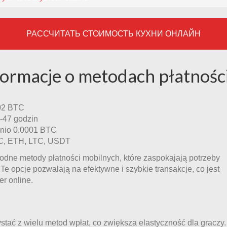
РАССЧИТАТЬ СТОИМОСТЬ КУХНИ ОНЛАЙН
ormacje o metodach płatnośc
002 BTC
-47 godzin
dnio 0.0001 BTC
TC, ETH, LTC, USDT
odne metody płatności mobilnych, które zaspokajają potrzeby
 Te opcje pozwalają na efektywne i szybkie transakcje, co jest
r online.
ać z wielu metod wpłat, co zwiększa elastyczność dla graczy.