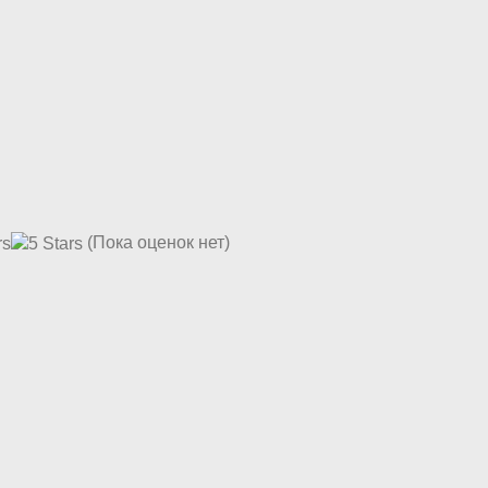
(Пока оценок нет)