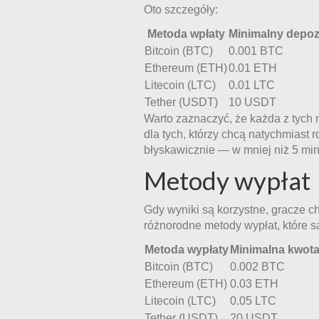
Oto szczegóły:
Metoda wpłaty
Minimalny depoz
Bitcoin (BTC)
0.001 BTC
Ethereum (ETH)
0.01 ETH
Litecoin (LTC)
0.01 LTC
Tether (USDT)
10 USDT
Warto zaznaczyć, że każda z tych m
dla tych, którzy chcą natychmiast 
błyskawicznie — w mniej niż 5 min
Metody wypłat
Gdy wyniki są korzystne, gracze c
różnorodne metody wypłat, które s
Metoda wypłaty
Minimalna kwota
Bitcoin (BTC)
0.002 BTC
Ethereum (ETH)
0.03 ETH
Litecoin (LTC)
0.05 LTC
Tether (USDT)
20 USDT