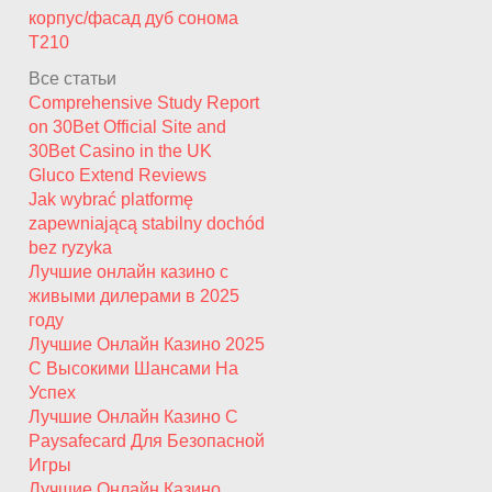
корпус/фасад дуб сонома
T210
Все статьи
Comprehensive Study Report
on 30Bet Official Site and
30Bet Casino in the UK
Gluco Extend Reviews
Jak wybrać platformę
zapewniającą stabilny dochód
bez ryzyka
Лучшие онлайн казино с
живыми дилерами в 2025
году
Лучшие Онлайн Казино 2025
С Высокими Шансами На
Успех
Лучшие Онлайн Казино С
Paysafecard Для Безопасной
Игры
Лучшие Онлайн Казино