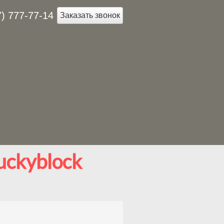
7) 777-77-14
Заказать звонок
uckyblock