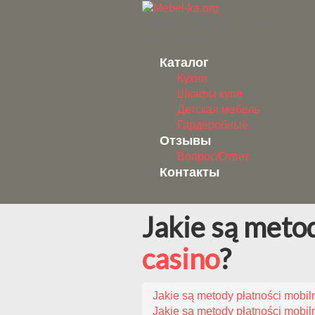
Изготовление мебели
под заказ
Каталог
Кухни
Шкафы купе
Детская мебель
Гардеробные
Отзывы
Вопрос/Ответ
Контакты
Jakie są meto
casino
?
Jakie są metody płatności mobi
Jakie są metody płatności mobi