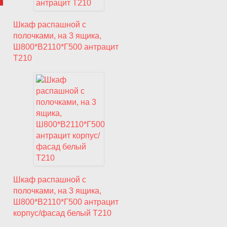
Шкаф распашной с
полочками, на 3 ящика,
Ш800*В2110*Г500 антрацит
T210
Шкаф распашной с
полочками, на 3 ящика,
Ш800*В2110*Г500 антрацит
корпус/фасад белый T210