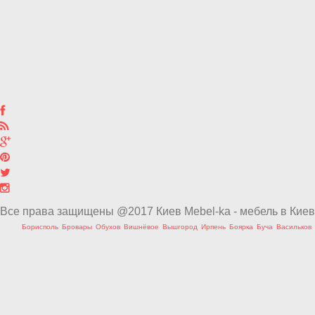
Все права защищены @2017 Киев Mebel-ka - мебель в Киев
Борисполь
Бровары
Обухов
Вишнёвое
Вышгород
Ирпень
Боярка
Буча
Васильков