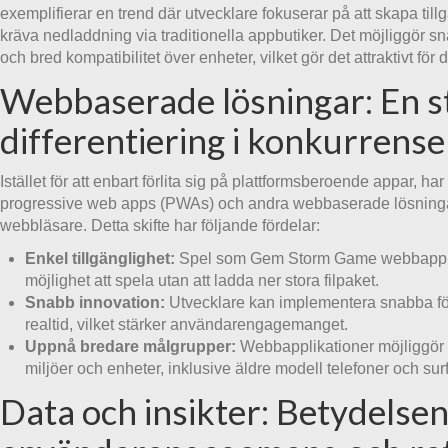
exemplifierar en trend där utvecklare fokuserar på att skapa till
kräva nedladdning via traditionella appbutiker. Det möjliggör s
och bred kompatibilitet över enheter, vilket gör det attraktivt fö
Webbaserade lösningar: En s
differentiering i konkurrens
Istället för att enbart förlita sig på plattformsberoende appar, 
progressive web apps (PWAs) och andra webbaserade lösningar
webbläsare. Detta skifte har följande fördelar:
Enkel tillgänglighet:
Spel som Gem Storm Game webbapp f
möjlighet att spela utan att ladda ner stora filpaket.
Snabb innovation:
Utvecklare kan implementera snabba förb
realtid, vilket stärker användarengagemanget.
Uppnå bredare målgrupper:
Webbapplikationer möjliggör ti
miljöer och enheter, inklusive äldre modell telefoner och surf
Data och insikter: Betydelsen