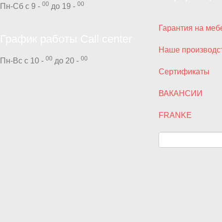
00
00
Пн-Сб с 9 -
до 19 -
Гарантия на меб
График работы Call center
Наше производс
00
00
Пн-Вс с 10 -
до 20 -
Сертификаты
ВАКАНСИИ
FRANKE