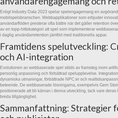
användarengagemang och re
Enligt Industry Data 2023 spelar spelengagemang en avgörande r
mobilspelsbranschen. Webbapplikationer som erbjuder innovati
användarflöden presterar ofta bättre när det gäller retention över
av en topp-hittokategori att spel som implementerar webbaserade
i daglig användarretention jämfört med traditionella appar.
Framtidens spelutveckling: C
och AI-integration
Evolutionen av webbaserade spel stöds av framsteg inom artificie
personlig anpassning och förbättrad spelupplevelse. Integratio
dynamiska utmaningar, förbättrade NPC:er och realtidsanpass
beteende. De webbaserade lösningarna, exempelvis Gem Stor
positionerade att bli kärnan i denna utveckling, tack vare deras 
breda tillgänglighet.
Sammanfattning: Strategier f