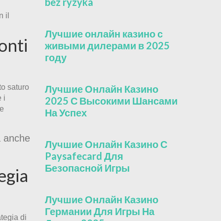
bez ryzyka
 il
Лучшие онлайн казино с
onti
живыми дилерами в 2025
году
to saturo
Лучшие Онлайн Казино
 i
2025 С Высокими Шансами
he
На Успех
a anche
Лучшие Онлайн Казино С
Paysafecard Для
Безопасной Игры
egia
Лучшие Онлайн Казино
Германии Для Игры На
tegia di