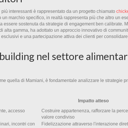
Шкаф распаш
ti più interessanti è rappresentato da un progetto chiamato
chick
полочками, на 3
un marchio specifico, in realtà rappresenta più che altro un e
Ш800*В2110
sa essere sostenuta da strategie di engagement ben calibrate. 
белый корпус/ф
e di alta gamma, ha adottato un approccio innovativo di communi
 esclusivi e una partecipazione attiva dei clienti per consolidare 
сонома T2
building nel settore alimentar
ome quella di Mamiani, è fondamentale analizzare le strategie pr
Impatto atteso
uinte, accesso
Costruire appartenenza, rafforzare la perce
valore condiviso
nari, incontri con
Fidelizzazione attraverso l'interazione dirett