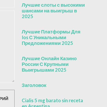
Лучшие слоты с высокими
шансами на выигрыш в
2025
Лучшие Платформы Для
Ios С Уникальными
Предложениями 2025
Лучшие Онлайн Казино
России С Крупными
Выигрышами 2025
Заголовок
Cialis 5 mg barato sin receta
en Argentina