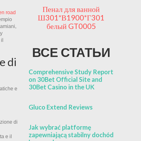
ной с
Пенал для ванной
Пен
en road
 ящика,
Ш301*В1900*Г301
Ш301*
sempio
*Г500
белый GT0005
со
Mamiani,
асад дуб
ty
il
10
ВСЕ СТАТЬИ
e di
Comprehensive Study Report
on 30Bet Official Site and
30Bet Casino in the UK
atiche e
Gluco Extend Reviews
zione di
Jak wybrać platformę
zapewniającą stabilny dochód
a e il