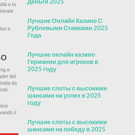
Деньги 2025
ità e la
ionale
Лучшие Онлайн Казино С
Рублевыми Ставками 2025
tivi e
Года
so
Лучшие онлайн казино
Германии для игроков в
2025 году
ing e
ader del
strada da
Лучшие слоты с высокими
zati.
шансами на успех в 2025
году
lice
vando il
Лучшие слоты с высокими
шансами на победу в 2025