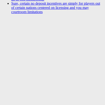
Sure, certain no deposit incentives are simply for players out
of certain nations centered on licensing and you may
courtroom limitations