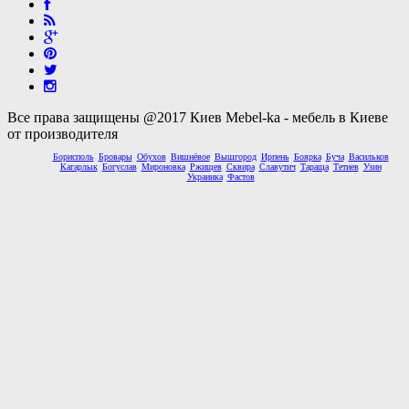
Все права защищены @2017 Киев Mebel-ka - мебель в Киеве
от производителя
Борисполь
Бровары
Обухов
Вишнёвое
Вышгород
Ирпень
Боярка
Буча
Васильков
Кагарлык
Богуслав
Мироновка
Ржищев
Сквира
Славутич
Тараща
Тетиев
Узин
Украинка
Фастов