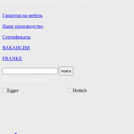
Гарантия на мебель
Наше производство
Сертификаты
ВАКАНСИИ
FRANKE
Наши партнеры