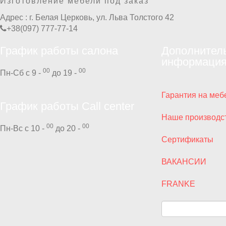
Изготовление мебели под заказ
Адрес :
г. Белая Церковь, ул. Льва Толстого 42
+38(097) 777-77-14
График работы салона
Дополнител
информаци
00
00
Пн-Сб с 9 -
до 19 -
Гарантия на меб
График работы Call center
Наше производс
00
00
Пн-Вс с 10 -
до 20 -
Сертификаты
ВАКАНСИИ
FRANKE