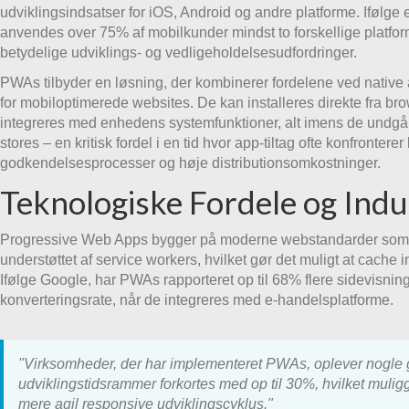
udviklingsindsatser for iOS, Android og andre platforme. Ifølge 
anvendes over 75% af mobilkunder mindst to forskellige platform
betydelige udviklings- og vedligeholdelsesudfordringer.
PWAs tilbyder en løsning, der kombinerer fordelene ved native
for mobiloptimerede websites. De kan installeres direkte fra bro
integreres med enhedens systemfunktioner, alt imens de undgå
stores – en kritisk fordel i en tid hvor app-tiltag ofte konfronte
godkendelsesprocesser og høje distributionsomkostninger.
Teknologiske Fordele og Indu
Progressive Web Apps bygger på moderne webstandarder som
understøttet af service workers, hvilket gør det muligt at cache i
Ifølge Google, har PWAs rapporteret op til 68% flere sidevisni
konverteringsrate, når de integreres med e-handelsplatforme.
"Virksomheder, der har implementeret PWAs, oplever nogle 
udviklingstidsrammer forkortes med op til 30%, hvilket mulig
mere agil responsive udviklingscyklus."