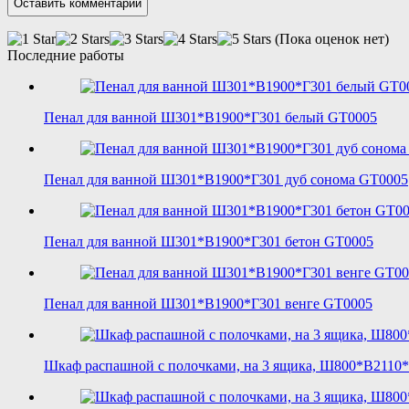
(Пока оценок нет)
Последние работы
Пенал для ванной Ш301*В1900*Г301 белый GT0005
Пенал для ванной Ш301*В1900*Г301 дуб сонома GT0005
Пенал для ванной Ш301*В1900*Г301 бетон GT0005
Пенал для ванной Ш301*В1900*Г301 венге GT0005
Шкаф распашной с полочками, на 3 ящика, Ш800*В2110