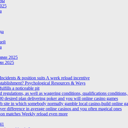
гры
025
а
да
шей
а
ями 2025
и 2025
ncidents & position suits A week reload incentive
establishment? Psychological Resources & Ways
lfills a noticeable pit
 regulations, as well as wagering conditions, qualifications conditions,
100 desired plan delivering poker and you will online casino games
b site in which somebody normally gamble local casino-build online g
ver difference in average online casinos and you often magical ones
ition matches Weekly reload even more
41