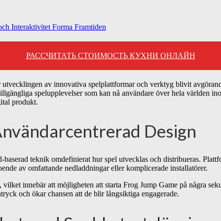
ch Interaktivitet Forma Framtiden
РАССЧИТАТЬ СТОИМОСТЬ КУХНИ ОНЛАЙН
 utvecklingen av innovativa spelplattformar och verktyg blivit avgörande
 lättillgängliga spelupplevelser som kan nå användare över hela världen 
ital produkt.
Användarcentrerad Design
-baserad teknik omdefinierat hur spel utvecklas och distribueras. Plat
beroende av omfattande nedladdningar eller komplicerade installatörer.
 vilket innebär att möjligheten att
starta Frog Jump Game på några sek
 intryck och ökar chansen att de blir långsiktiga engagerade.