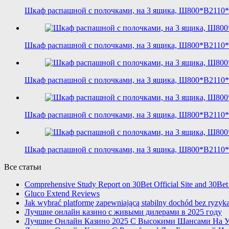
Шкаф распашной с полочками, на 3 ящика, Ш800*В2110*
Шкаф распашной с полочками, на 3 ящика, Ш800*В2110*
Шкаф распашной с полочками, на 3 ящика, Ш800*В2110*Г
Шкаф распашной с полочками, на 3 ящика, Ш800*В2110*
Шкаф распашной с полочками, на 3 ящика, Ш800*В2110*
Все статьи
Comprehensive Study Report on 30Bet Official Site and 30Bet
Gluco Extend Reviews
Jak wybrać platformę zapewniającą stabilny dochód bez ryzyk
Лучшие онлайн казино с живыми дилерами в 2025 году
Лучшие Онлайн Казино 2025 С Высокими Шансами На У