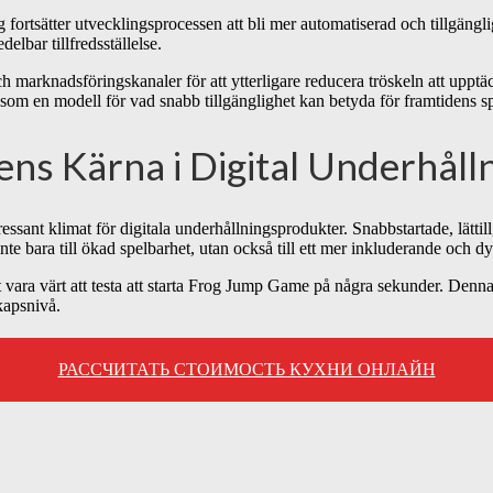
 fortsätter utvecklingsprocessen att bli mer automatiserad och tillgängl
lbar tillfredsställelse.
h marknadsföringskanaler för att ytterligare reducera tröskeln att upptä
 som en modell för vad snabb tillgänglighet kan betyda för framtidens s
ns Kärna i Digital Underhåll
ssant klimat för digitala underhållningsprodukter. Snabbstartade, lättil
 inte bara till ökad spelbarhet, utan också till ett mer inkluderande och
 vara värt att testa att starta Frog Jump Game på några sekunder. Denna 
kapsnivå.
РАССЧИТАТЬ СТОИМОСТЬ КУХНИ ОНЛАЙН