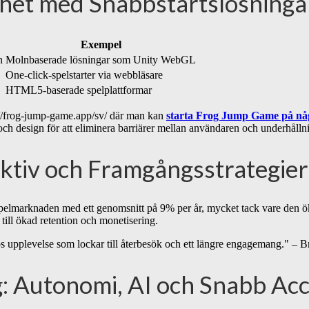
ghet med Snabbstartslösninga
Exempel
n
Molnbaserade lösningar som Unity WebGL
One-click-spelstarter via webbläsare
HTML5-baserade spelplattformar
s://frog-jump-game.app/sv/ där man kan
starta Frog Jump Game på nå
ch design för att eliminera barriärer mellan användaren och underhålln
ktiv och Framgångsstrategier
spelmarknaden med ett genomsnitt på 9% per år, mycket tack vare den ö
till ökad retention och monetisering.
ös upplevelse som lockar till återbesök och ett längre engagemang." – 
g: Autonomi, AI och Snabb Ac