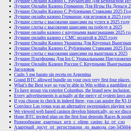
Лучшие Онлайн Казино С Paysafecard Для Безопасной И
Лучшие Онлайн Казино Германии Для Игры На Деньги 2
Лучшие Онлайн Казино С Рублевыми Ставками 2025 Год
Лучшие онлайн казино Германии для игроков в 2025 году
Лучшие слоты с высокими шансами на успех в 2025 году
Лучшие слоты с высокими шансами на победу в 2025
Лучшие онлайн казино с крупными выигрышами 2025 го
Лучшие онлайн казино с СМС оплатой в 2025 году
Лучшие Онлайн Казино Украины Для Крупных Выигры
Лучшие Онлайн Казино С Рублевыми Ставками 2025 Год
Лучшие слоты с высокими шансами на выигрыш в 2025
Лучшие Платформы Для Ios С Уникальными Предложени
Лучшие Онлайн Казино России С Крупными Выигрышам
Заголовок
Cialis 5 mg barato sin receta en Argentina
Grand BTC allowed bundle on your own very first four places I
What’s the Best way so you’re able to Win within a gambling 
To have group via exterior Columbus, the brand new inclusion fu
Every advertisements is actually at the mercy of system laws and
If you choose to check in indeed there, you can aquire the $3,
Convince Las vegas was an alternative sweepstakes playing we
We viewed web based casinos develop historically, so we disco
Huge BTC invited plan on the first four deposits Races & pos
Разнообразие_азартных_игр_с_olimp_casino_kz_от_сло
Азартный_досуг_от_регистрации_до_вывода_сре-345604