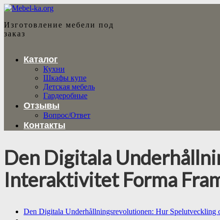
Изготовление мебели под
заказ
Каталог
Кухни
Шкафы купе
Детская мебель
Гардеробные
Отзывы
Вопрос/Ответ
Контакты
Den Digitala Underhållni
Interaktivitet Forma Fra
Den Digitala Underhållningsrevolutionen: Hur Spelutveckling o