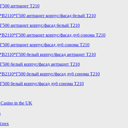
Г500 антрацит T210
Г500 антрацит корпус/фасад белый T210
500 антрацит корпус/фасад дуб сонома T210
Г500 белый корпус/фасад антрацит T210
Г500 белый корпус/фасад дуб сонома T210
 Casino in the UK
a
спех